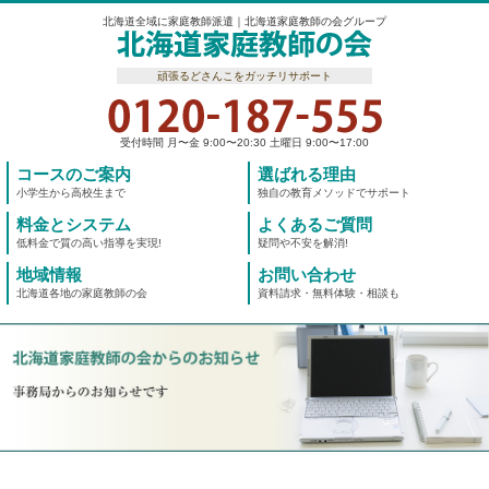
北海道全域に家庭教師派遣｜北海道家庭教師の会グループ
頑張るどさんこをガッチリサポート
受付時間 月〜金 9:00〜20:30 土曜日 9:00〜17:00
コースのご案内
選ばれる理由
小学生から高校生まで
独自の教育メソッドでサポート
料金とシステム
よくあるご質問
低料金で質の高い指導を実現!
疑問や不安を解消!
地域情報
お問い合わせ
北海道各地の家庭教師の会
資料請求・無料体験・相談も