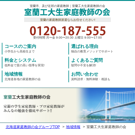
室蘭市、及び近郊の家庭教師｜室蘭工大生家庭教師の会
室蘭の家庭教師派遣ならお任せください!
受付時間 月〜金 9:00〜20:30 土曜日 9:00〜17:00
コースのご案内
選ばれる理由
小学生から高校生まで
独自の教育メソッドでサポート
料金とシステム
よくあるご質問
低料金で質の高い指導を実現!
疑問や不安を解消!
地域情報
お問い合わせ
北海道各地の家庭教師の会
資料請求・無料体験・相談も
北海道家庭教師の会グループTOP
地域情報
室蘭工大生家庭教師の会