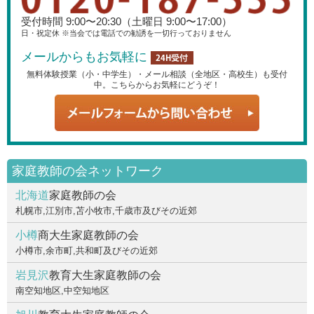
受付時間 9:00〜20:30（土曜日 9:00〜17:00）
日・祝定休 ※当会では電話での勧誘を一切行っておりません
メールからもお気軽に
無料体験授業（小・中学生）・メール相談（全地区・高校生）も受付
中。こちらからお気軽にどうぞ！
家庭教師の会ネットワーク
北海道
家庭教師の会
札幌市,江別市,苫小牧市,千歳市及びその近郊
小樽
商大生家庭教師の会
小樽市,余市町,共和町及びその近郊
岩見沢
教育大生家庭教師の会
南空知地区,中空知地区