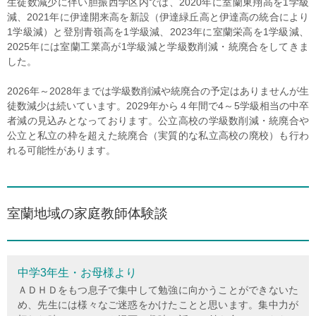
生徒数減少に伴い胆振西学区内では、2020年に室蘭東翔高を1学級
減、2021年に伊達開来高を新設（伊達緑丘高と伊達高の統合により
1学級減）と登別青嶺高を1学級減、2023年に室蘭栄高を1学級減、
2025年には室蘭工業高が1学級減と学級数削減・統廃合をしてきま
した。
2026年～2028年までは学級数削減や統廃合の予定はありませんが生
徒数減少は続いています。2029年から４年間で4～5学級相当の中卒
者減の見込みとなっております。公立高校の学級数削減・統廃合や
公立と私立の枠を超えた統廃合（実質的な私立高校の廃校）も行わ
れる可能性があります。
室蘭地域の家庭教師体験談
中学3年生・お母様より
ＡＤＨＤをもつ息子で集中して勉強に向かうことができないた
め、先生には様々なご迷惑をかけたことと思います。集中力が